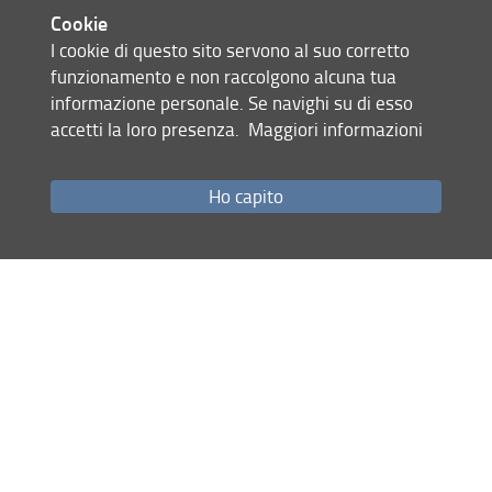
da remoto, per consentire a tutti gli
Cookie
studenti di seguire agevolmente da
I cookie di questo sito servono al suo corretto
ogni luogo.
funzionamento e non raccolgono alcuna tua
informazione personale. Se navighi su di esso
accetti la loro presenza.
Maggiori informazioni
Ho capito
02 Luglio 2021
Condividi