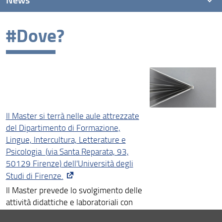
#Dove?
News recenti
Archivio
Il Master si terrà nelle aule attrezzate
del Dipartimento di Formazione,
Lingue, Intercultura, Letterature e
Psicologia (
via Santa Reparata, 93,
50129 Firenze) dell'Università degli
Studi di Firenze.
Il Master prevede lo svolgimento delle
attività didattiche e laboratoriali con
docenti ed esperti del settore anche